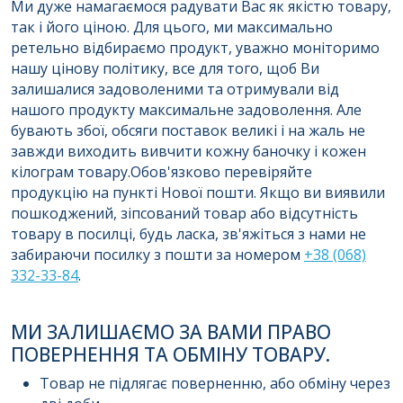
Ми дуже намагаємося радувати Вас як якістю товару,
так і його ціною. Для цього, ми максимально
ретельно відбираємо продукт, уважно моніторимо
нашу цінову політику, все для того, щоб Ви
залишалися задоволеними та отримували від
нашого продукту максимальне задоволення. Але
бувають збої, обсяги поставок великі і на жаль не
завжди виходить вивчити кожну баночку і кожен
кілограм товару.Обов'язково перевіряйте
продукцію на пункті Нової пошти. Якщо ви виявили
Отримати комерційну
пошкоджений, зіпсований товар або відсутність
пропозицію
товару в посилці, будь ласка, зв'яжіться з нами не
забираючи посилку з пошти за номером
+38 (068)
332-33-84
.
ПІБ
*
:
МИ ЗАЛИШАЄМО ЗА ВАМИ ПРАВО
ПОВЕРНЕННЯ ТА ОБМІНУ ТОВАРУ.
Товар не підлягає поверненню, або обміну через
Email: