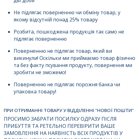
дві доби
Не підлягає поверненню чи обміну товар, у
якому відсутній понад 25% товару
Номер телефону
*
:
Розбита, пошкоджена продукція так само не
підлягає поверненню
Повідомлення
*
:
Поверненню не підлягає товар, який ви
викинули! Оскільки ми приймаємо товар фізично
та без факту псування продукту, повернення ми
зробити не зможемо!
Поверненню не підлягає порожня банка чи
упаковка товару!
Відправити
ПРИ ОТРИМАННІ ТОВАРУ У ВІДДІЛЕННІ "НОВОЇ ПОШТИ"
ПРОСИМО ЗАБРАТИ ПОСИЛКУ ОДРАЗУ ПІСЛЯ
ПРИБУТТЯ ТА РЕТЕЛЬНО ПЕРЕВІРИТИ ВАШЕ
ЗАМОВЛЕННЯ НА НАЯВНІСТЬ ВСІХ ПРОДУКТІВ У