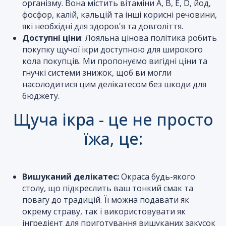
організму. Вона містить вітаміни A, B, E, D, йод,
фосфор, калій, кальцій та інші корисні речовини,
які необхідні для здоров'я та довголіття.
Доступні ціни
: Лояльна цінова політика робить
покупку щучої ікри доступною для широкого
кола покупців. Ми пропонуємо вигідні ціни та
гнучкі системи знижок, щоб ви могли
Відправити
насолодитися цим делікатесом без шкоди для
бюджету.
Щуча ікра - це не просто
їжа, це:
Вишуканий делікатес:
Окраса будь-якого
столу, що підкреслить ваш тонкий смак та
повагу до традицій. Її можна подавати як
окрему страву, так і використовувати як
інгредієнт для приготування вишуканих закусок