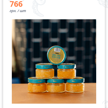
766
грн. /
шт