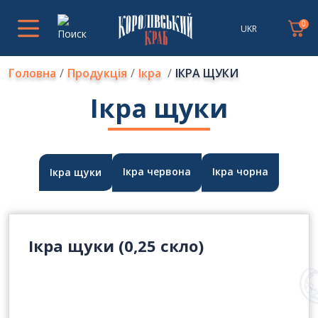
0
UKR
Головна
Продукція
Ікра
ІКРА ЩУКИ
Ікра щуки
Ікра червона
Ікра чорна
Ікра щуки
Ікра щуки (0,25 скло)