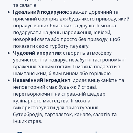
та салатів.
Ідеальний подарунок
: завжди доречний та
приємний сюрприз для будь-якого приводу, який
порадує ваших близьких та друзів. Її можна
подарувати на день народження, ювілей,
новорічні свята або просто без приводу, щоб
показати свою турботу та увагу.
Чудовий аперитив
: створить атмосферу
урочистості та подарує незабутні гастрономічні
враження вашим гостям. Її можна подавати з
шампанським, білим вином або горілкою.
Незамінний інгредієнт
: додає вишуканість та
неповторний смак будь-якій страві,
перетворюючи її на справжній шедевр
кулінарного мистецтва. Її можна
використовувати для приготування
бутербродів, тарталеток, канапе, салатів та
інших страв.