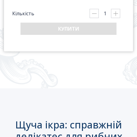
Кількість
КУПИТИ
Щуча ікра: справжній
делікатес для рибних