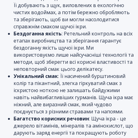
Її добувають з щук, виловлених в екологічно
чистих водоймах, а потім бережно обробляють
Отримати комерційну
та зберігають, щоб ви могли насолодитися
пропозицію
справжнім смаком щучої ікри.
Бездоганна якість
: Ретельний контроль на всіх
етапах виробництва та зберігання гарантує
бездоганну якість щучої ікри. Ми
ПІБ
*
:
використовуємо лише найсучасніші технології та
методи, щоб зберегти всі корисні властивості та
неповторний смак цього делікатесу.
Унікальний смак
: Її насичений бурштиновий
Email:
колір та пікантний, злегка гіркуватий смак з
іскристою ноткою не залишать байдужими
навіть найвибагливіших гурманів. Щуча ікра має
ніжний, але виразний смак, який чудово
Номер телефону
*
:
поєднується з різними стравами та напоями.
Багатство корисних речовин
: Щуча ікра - це
джерело вітамінів, мінералів та амінокислот, що
Повідомлення
*
:
дарують заряд енергії та покращують роботу