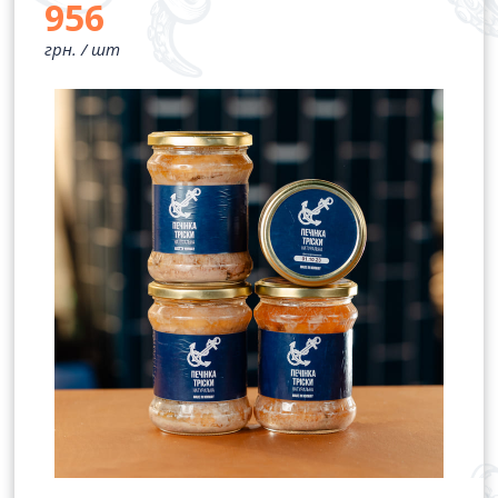
956
грн. /
шт