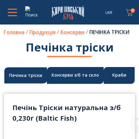
0
UKR
Головна
Продукція
Консерви
ПЕЧІНКА ТРІСКИ
Печінка тріски
Консерви з/б та скло
Краби
Печінка тріски
Печінь Тріски натуральна з/б
0,230г (Baltic Fish)