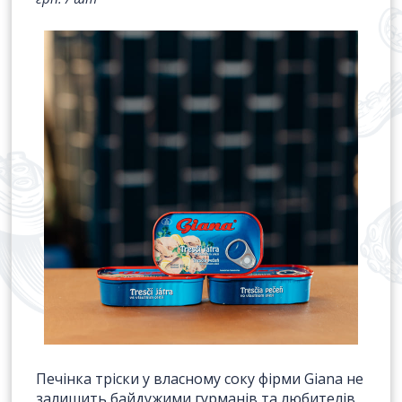
Відправити
Печінка тріски у власному соку фірми Giana не
залишить байдужими гурманів та любителів