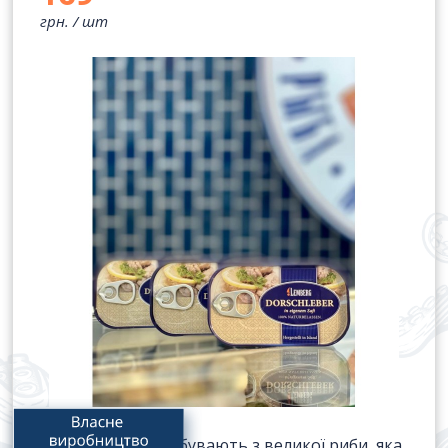
грн. /
шт
Печінка тріски добувають з великої риби, яка