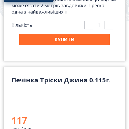
може сягати 2 метрів завдовжки. Треска —
Отримати комерційну
одна з найважливіших п
пропозицію
Кількість
КУПИТИ
ПІБ
*
:
Email:
Печінка Тріски Джина 0.115г.
Номер телефону
*
:
117
Повідомлення
*
:
грн. /
шт