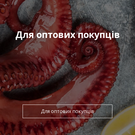
Отримати комерційну
пропозицію
Для оптових покупців
ПІБ
*
:
Email:
Номер телефону
*
:
Для оптових покупців
Повідомлення
*
: