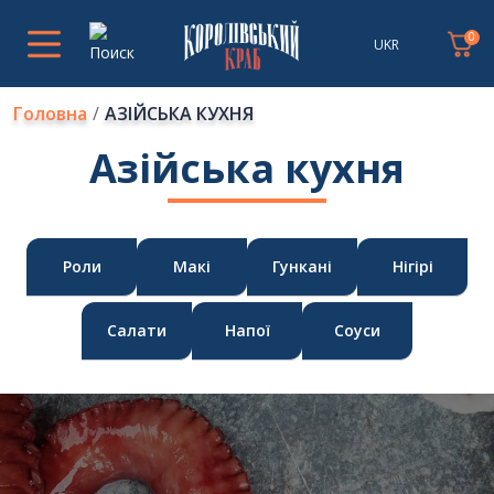
0
UKR
Головна
АЗІЙСЬКА КУХНЯ
Азійська кухня
Роли
Макі
Гункані
Нігірі
Салати
Напої
Соуси