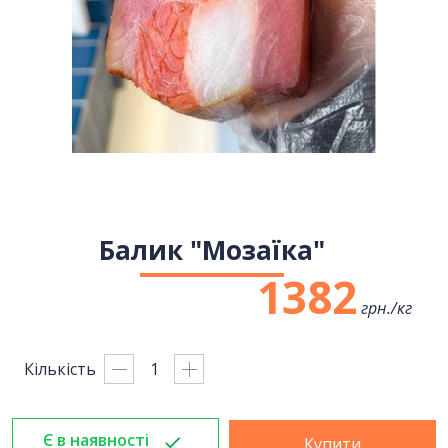
Балик "Мозаїка"
1382
грн./
кг
Кількість
Є в наявності
Купити