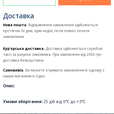
Отримати комерційну
Доставка
пропозицію
Нова пошта.
Відправлення замовлення здійснюється
протягом 3х днів, крім неділі, після повної оплати
замовлення
ПІБ
*
:
Кур'єрська доставка.
Доставка здійснюється службою
таксі за рахунок замовника. При замовленні від 2500 грн
Ім'я повинно бути від 3 до 25
доставка безкоштовна
символів!
Самовивіз.
Ви можете отримати замовлення в одному з
Email:
наших магазинів в Одесі
Опис:
Номер телефону
*
:
Умови зберігання:
25 діб від 0℃ до +3℃