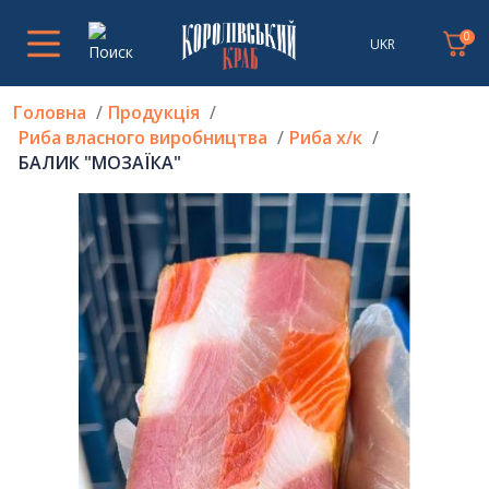
0
UKR
Головна
Продукція
Риба власного виробництва
Риба х/к
БАЛИК "МОЗАЇКА"