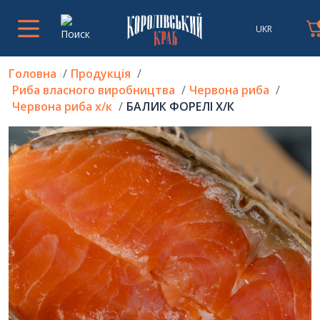
UKR
Головна
Продукція
Риба власного виробництва
Червона риба
Червона риба х/к
БАЛИК ФОРЕЛІ Х/К