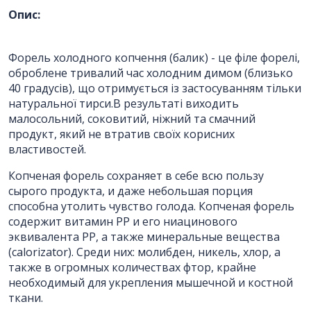
Опис:
ПІБ
*
:
Форель холодного копчення (балик) - це філе форелі,
Ім'я повинно бути від 3 до 25
оброблене тривалий час холодним димом (близько
символів!
40 градусів), що отримується із застосуванням тільки
натуральної тирси.В результаті виходить
Email:
малосольний, соковитий, ніжний та смачний
продукт, який не втратив своїх корисних
властивостей.
Номер телефону
*
:
Копченая форель сохраняет в себе всю пользу
сырого продукта, и даже небольшая порция
способна утолить чувство голода. Копченая форель
содержит витамин PP и его ниацинового
Повідомлення
*
:
эквивалента PP, а также минеральные вещества
(calorizator). Среди них: молибден, никель, хлор, а
также в огромных количествах фтор, крайне
необходимый для укрепления мышечной и костной
ткани.