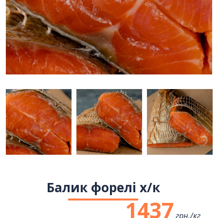
Балик форелі х/к
1437
грн./
кг