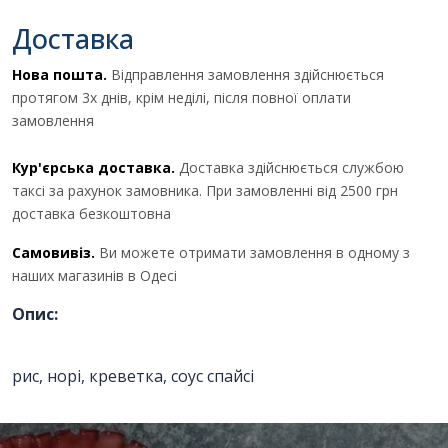
Отримати комерційну
Доставка
пропозицію
Нова пошта.
Відправлення замовлення здійснюється
протягом 3х днів, крім неділі, після повної оплати
замовлення
ПІБ
*
:
Кур'єрська доставка.
Доставка здійснюється службою
таксі за рахунок замовника. При замовленні від 2500 грн
Ім'я повинно бути від 3 до 25
доставка безкоштовна
символів!
Самовивіз.
Ви можете отримати замовлення в одному з
наших магазинів в Одесі
Email:
Опис:
Номер телефону
*
:
рис, норі, креветка, соус спайсі