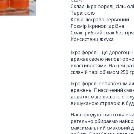
Склад: ікра форелі, сіль, ол
Тара: скло
Колір: яскраво червоний
Розмір ікринок: дрібна
Смак: рибний смак без гір
Консистенція: суха
Отримати комерційну
Ікра форелі - це дорогоц
вражає своєю неповторно
пропозицію
властивостями. На цей раз
скляній тарі об'ємом 250 г
Ікра форелі є справжнім 
ПІБ
*
:
вражень. Її насичений смак
додатком до вашого столу
вишуканою стравою в будь
Ім'я повинно бути від 3 до 25 символів!
Наш продукт виготовлений 
Email:
ретельно обираємо найкра
максимальний смаковий до