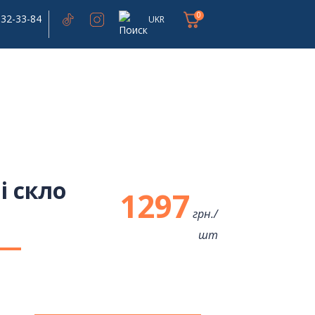
0
332-33-84
UKR
і скло
1297
грн./
шт