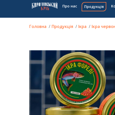
Про нас
К
Продукція
Головна
Продукція
Ікра
Ікра черво