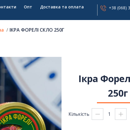
онтакти
Опт
Доставка та оплата
+38 (068) 
на
ІКРА ФОРЕЛІ СКЛО 250Г
Ікра Форел
250г
Кількість