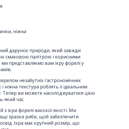
ія
чинки, ніжна
інний дарунок природи, який завжди
ю смаковою палітрою і корисними
 ми представляємо вам ікру форелі у
рамів.
джерелом незабутніх гастрономічних
 і ніжна текстура роблять її ідеальним
. Тепер ви можете насолоджуватися цією
-який час.
з ікри форелі високої якості. Ми
щі зразки риби, щоб забезпечити
свід. Ікра має крупний розмір, що