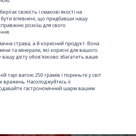
тною.
берігає свіжість і смакові якості на
е бути впевнені, що придбавши нашу
справжню розкіш для свого
ння.
смачна страва, а й корисний продукт. Вона
аміни та мінерали, які корисні для вашого
у вашу дієту обов'язково збагатить ваше
ній тарі вагою 250 грамів і пориньте у світ
 вражень. Насолоджуйтесь її
одавайте гастрономічний шарм вашим