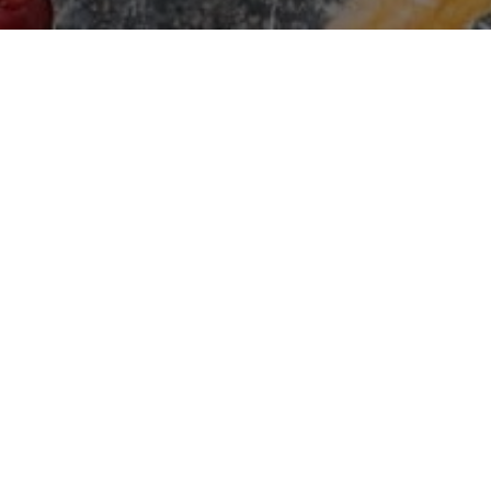
м. Одеса, вул. В. Самофалова 16а/4
10:00-
:45
м. Одеса, вул. Перлинна, 5Б
10:00-21:45
м. Одеса, вул. Ак. Філатова, 2, к. 1
10:00-