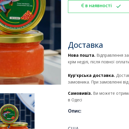
Є в наявності
Доставка
Нова пошта.
Відправлення за
крім неділі, після повної опла
Кур'єрська доставка.
Достав
замовника. При замовленні ві
Самовивіз.
Ви можете отрима
в Одесі
Опис:
США