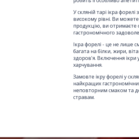
робить її особливо апети
Номер телефону
*
:
У скляній тарі ікра форелі з
високому рівні. Ви может
продукцію, ви отримаєте 
Повідомлення
*
:
гастрономічного задоволе
Ікра форелі - це не лише 
багата на білки, жири, віт
здоров'я. Включення ікри 
харчування.
Замовте ікру форелі у скля
найкращих гастрономічних
Відправити
неповторним смаком та д
стравам.