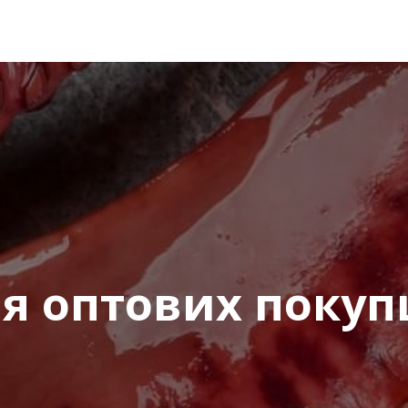
Номер телефону
*
:
Повідомлення
*
:
я оптових покуп
Відправити