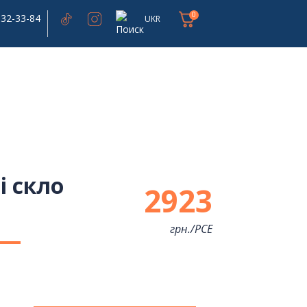
0
332-33-84
UKR
і скло
2923
грн./
PCE