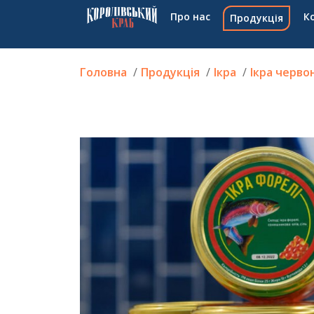
Про нас
К
Продукція
Головна
Продукція
Ікра
Ікра черво