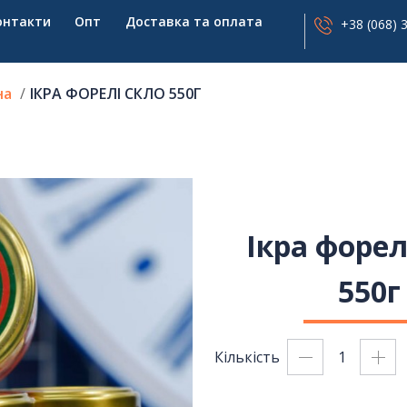
онтакти
Опт
Доставка та оплата
+38 (068) 
на
ІКРА ФОРЕЛІ СКЛО 550Г
Ікра форел
550г
Кількість