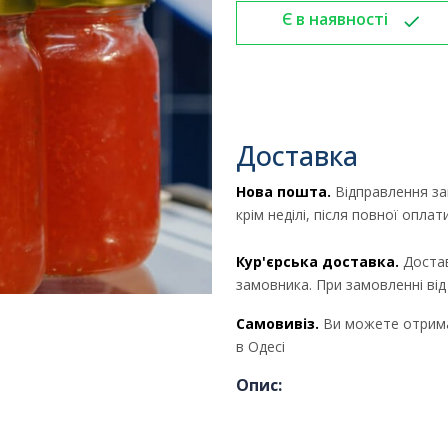
Є в наявності
Доставка
Нова пошта.
Відправлення за
Отримати комерційну
крім неділі, після повної опла
пропозицію
Кур'єрська доставка.
Достав
замовника. При замовленні ві
Самовивіз.
Ви можете отрима
ПІБ
*
:
в Одесі
Опис:
Ім'я повинно бути від 3 до 25 символів!
Email: