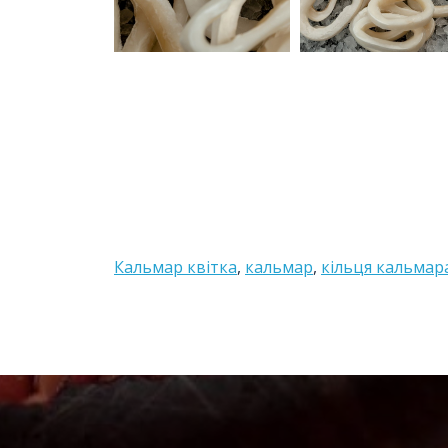
Кальмар квітка
,
кальмар
,
кільця кальмара