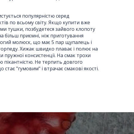
истується популярністю серед
тів по всьому світу. Якщо купити вже
ями тушки, позбудетеся зайвого клопоту
 на більш приємні, ніж приготування
ногий молюск, що має 5 пар щупалець і
торпеду. Хижак швидко плаває і полює на
хи пружної консистенції. На смак трохи
єю пікантністю. Не терпить довгого
о стає "гумовим" і втрачає смакові якості.