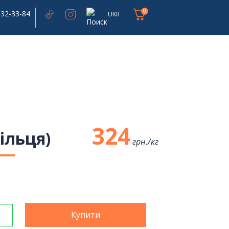
0
332-33-84
UKR
324
ільця)
грн./
кг
Купити