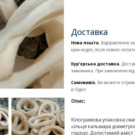
Доставка
Нова пошта.
Відправлення за
крім неділі, після повної опла
Кур'єрська доставка.
Достав
замовника. При замовленні ві
Самовивіз.
Ви можете отрима
в Одесі
Опис:
Отримати комерційну
пропозицію
Кілограмова упаковка сма
кільця кальмара діаметро
глазурі. Допустимий вміст 