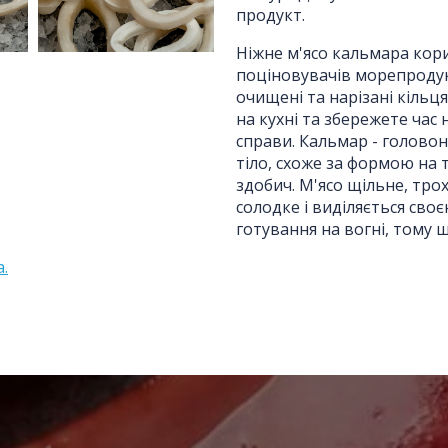
продукт.
ПІБ
*
:
Ніжне м'ясо кальмара кор
поціновувачів морепродук
Ім'я повинно бути від 3 до 25 символів!
очищені та нарізані кільц
на кухні та збережете час
Email:
справи. Кальмар - голово
тіло, схоже за формою на 
здобич. М'ясо щільне, тро
солодке і виділяється сво
Номер телефону
*
:
готування на вогні, тому щ
.
Повідомлення
*
: