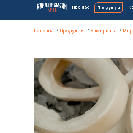
Про нас
К
Продукція
Головна
Продукція
Заморозка
Мор