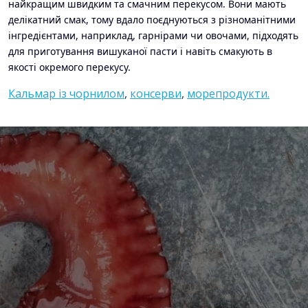
найкращим швидким та смачним перекусом. Вони мають
Номер телефону
*
:
делікатний смак, тому вдало поєднуються з різноманітними
інгредієнтами, наприклад, гарнірами чи овочами, підходять
для приготування вишуканої пасти і навіть смакують в
якості окремого перекусу.
Повідомлення
*
:
Кальмар із чорнилом
,
консерви
,
морепродукти.
Відправити