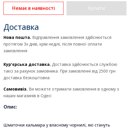
Немає в наявності
Купити
Доставка
Нова пошта.
Відправлення замовлення здійснюється
Отримати комерційну
протягом 3х днів, крім неділі, після повної оплати
пропозицію
замовлення
Кур'єрська доставка.
Доставка здійснюється службою
таксі за рахунок замовника. При замовленні від 2500 грн
ПІБ
*
:
доставка безкоштовна
Самовивіз.
Ви можете отримати замовлення в одному з
Ім'я повинно бути від 3 до 25
наших магазинів в Одесі
символів!
Опис:
Email:
Шматочки кальмара у власному чорнилі, які стануть