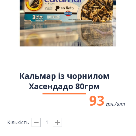
Кальмар із чорнилом
Хасендадо 80грм
93
грн./
шт
Кількість