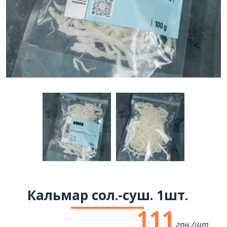
Кальмар сол.-суш. 1шт.
111
грн./
шт