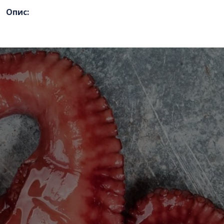
Номер телефону
*
:
Опис:
Повідомлення
*
:
Відправити