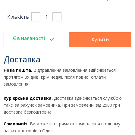
Кількість
Є в наявності
Отримати комерційну
Купити
пропозицію
Доставка
Нова пошта.
Відправлення замовлення здійснюється
ПІБ
*
:
протягом 3х днів, крім неділі, після повної оплати
замовлення
Ім'я повинно бути від 3 до 25
Кур'єрська доставка.
Доставка здійснюється службою
символів!
таксі за рахунок замовника. При замовленні від 2500 грн
доставка безкоштовна
Email:
Самовивіз.
Ви можете отримати замовлення в одному з
наших магазинів в Одесі