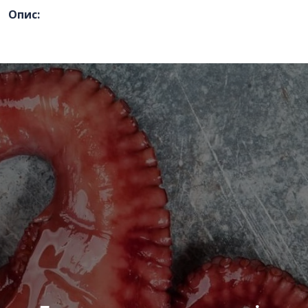
Опис:
Номер телефону
*
:
Повідомлення
*
:
Відправити