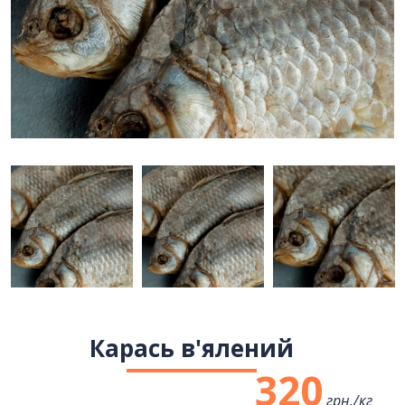
Карась в'ялений
320
грн./
кг