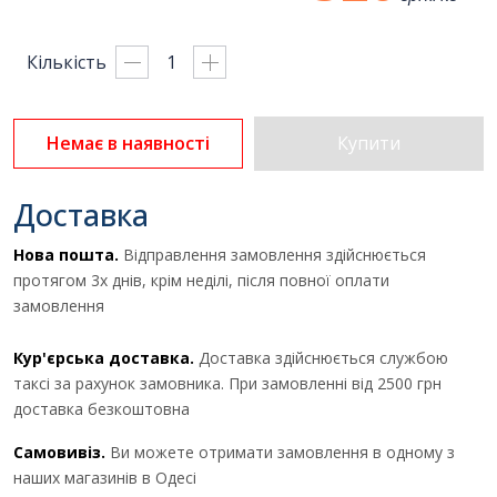
Кількість
Немає в наявності
Купити
Отримати комерційну
Доставка
пропозицію
Нова пошта.
Відправлення замовлення здійснюється
протягом 3х днів, крім неділі, після повної оплати
замовлення
ПІБ
*
:
Кур'єрська доставка.
Доставка здійснюється службою
Ім'я повинно бути від 3 до 25
таксі за рахунок замовника. При замовленні від 2500 грн
символів!
доставка безкоштовна
Самовивіз.
Ви можете отримати замовлення в одному з
Email:
наших магазинів в Одесі