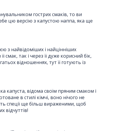
шанувальником гострих смаків, то ви
себе цю версію з капустою наппа, яка ще
ією з найвідоміших і найцінніших
її смак, так і через її дуже корисний бік,
гатьох відношеннях, тут її готують із
ька капуста, відома своїм пряним смаком і
товане в стилі кімчі, воно нічого не
ить спеції ще більш вираженими, щоб
х відчуттів!