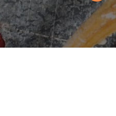
м. Одеса, вул. В. Самофалова 16а/4
10:00-
:45
м. Одеса, вул. Перлинна, 5Б
10:00-21:45