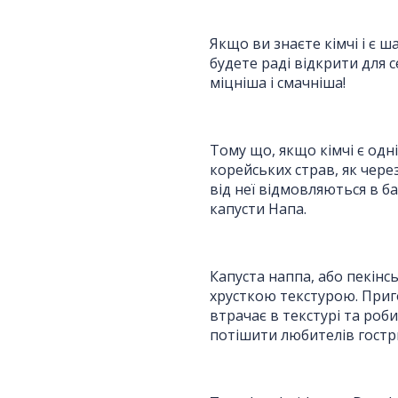
Отримати комерційну
Якщо ви знаєте кімчі і є 
пропозицію
будете раді відкрити для 
міцніша і смачніша!
ПІБ
*
:
Тому що, якщо кімчі є одн
корейських страв, як через 
Ім'я повинно бути від 3 до 25 символів!
від неї відмовляються в ба
капусти Напа.
Email:
Капуста наппа, або пекінс
Номер телефону
*
:
хрусткою текстурою. Приго
втрачає в текстурі та роб
потішити любителів гостри
Повідомлення
*
: