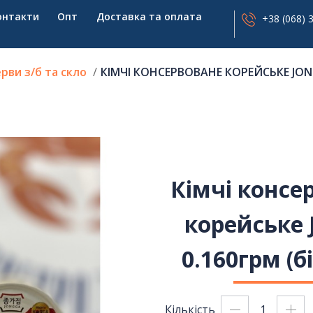
онтакти
Опт
Доставка та оплата
+38 (068) 
рви з/б та скло
КІМЧІ КОНСЕРВОВАНЕ КОРЕЙСЬКЕ JONG
Кімчі консе
корейське 
0.160грм (бі
Кількість