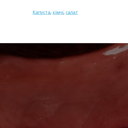
Капуста
,
кімчі
,
салат