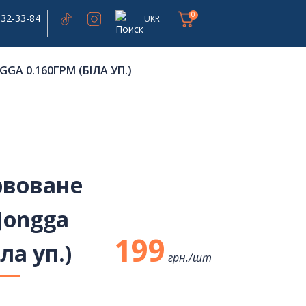
0
332-33-84
UKR
GA 0.160ГРМ (БІЛА УП.)
рвоване
Jongga
199
ла уп.)
грн./
шт