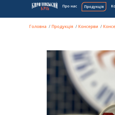
Про нас
К
Продукція
Головна
Продукція
Консерви
Консе