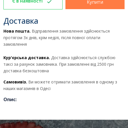
Є в наявності
Купити
Отримати комерційну
пропозицію
Доставка
Нова пошта.
Відправлення замовлення здійснюється
протягом 3х днів, крім неділі, після повної оплати
ПІБ
*
:
замовлення
Кур'єрська доставка.
Доставка здійснюється службою
Ім'я повинно бути від 3 до 25
таксі за рахунок замовника. При замовленні від 2500 грн
символів!
доставка безкоштовна
Email:
Самовивіз.
Ви можете отримати замовлення в одному з
наших магазинів в Одесі
Опис:
Номер телефону
*
: