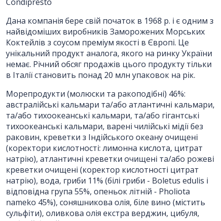
ПІБ
*
:
Condipresto
Дана компанія бере свій початок в 1968 р. і є одним з
Ім'я повинно бути від 3 до 25
найвідоміших виробників Заморожених Морських
символів!
Коктейлів з соусом преміум якості в Європі. Це
унікальний продукт аналога, якого на ринку України
немає. Річний обсяг продажів цього продукту тільки
Email:
в Італії становить понад 20 млн упаковок на рік.
Морепродукти (молюски та ракоподібні) 46%:
австралійські кальмари та/або атлантичні кальмари,
Номер телефону
*
:
та/або тихоокеанські кальмари, та/або гігантські
тихоокеанські кальмари, варені чилійські мідії без
раковин, креветки з Індійського океану очищені
Повідомлення
*
:
(коректори кислотності: лимонна кислота, цитрат
натрію), атлантичні креветки очищені та/або рожеві
креветки очищені (коректор кислотності цитрат
натрію), вода, гриби 11% (білі гриби - Boletus edulis і
відповідна група 55%, опеньок літній - Pholiota
nameko 45%), соняшникова олія, біле вино (містить
сульфіти), оливкова олія екстра верджин, цибуля,