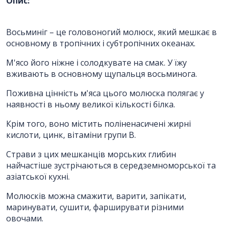
Опис:
пропозицію
Восьминіг – це головоногий молюск, який мешкає в
основному в тропічних і субтропічних океанах.
ПІБ
*
:
М'ясо його ніжне і солодкувате на смак. У їжу
вживають в основному щупальця восьминога.
Ім'я повинно бути від 3 до 25
символів!
Поживна цінність м'яса цього молюска полягає у
наявності в ньому великої кількості білка.
Email:
Крім того, воно містить поліненасичені жирні
кислоти, цинк, вітаміни групи В.
Страви з цих мешканців морських глибин
Номер телефону
*
:
найчастіше зустрічаються в середземноморської та
азіатської кухні.
Молюсків можна смажити, варити, запікати,
Повідомлення
*
:
маринувати, сушити, фарширувати різними
овочами.