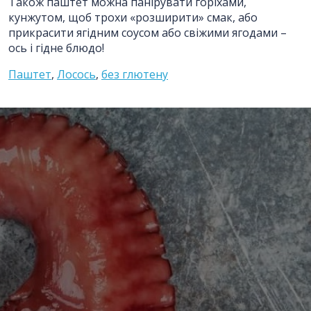
Також паштет можна панірувати горіхами,
кунжутом, щоб трохи «розширити» смак, або
прикрасити ягідним соусом або свіжими ягодами –
Відправити
ось і гідне блюдо!
Паштет
,
Лосось
,
без глютену