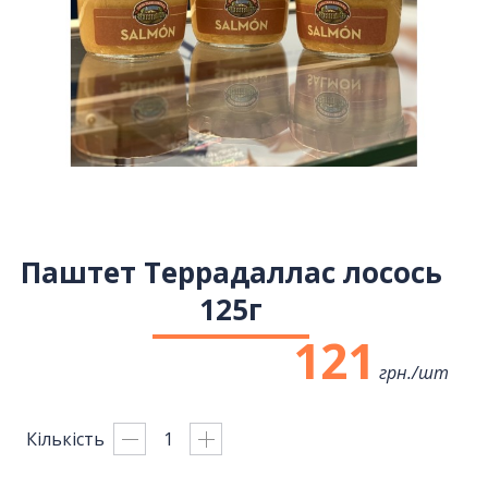
Паштет Террадаллас лосось
125г
121
грн./
шт
Кількість