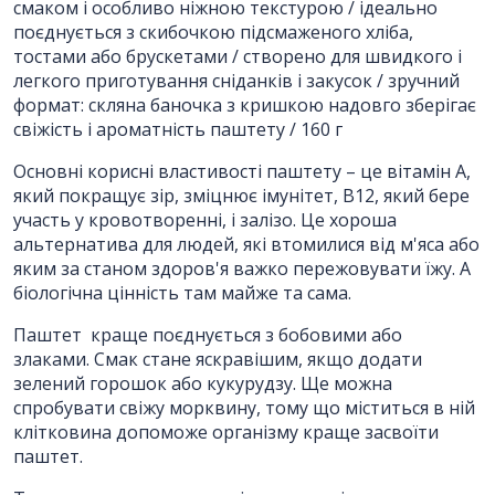
смаком і особливо ніжною текстурою / ідеально
ПІБ
*
:
поєднується з скибочкою підсмаженого хліба,
тостами або брускетами / створено для швидкого і
легкого приготування сніданків і закусок / зручний
Ім'я повинно бути від 3 до 25
формат: скляна баночка з кришкою надовго зберігає
символів!
свіжість і ароматність паштету / 160 г
Email:
Основні корисні властивості паштету – це вітамін А,
який покращує зір, зміцнює імунітет, В12, який бере
участь у кровотворенні, і залізо. Це хороша
альтернатива для людей, які втомилися від м'яса або
Номер телефону
*
:
яким за станом здоров'я важко пережовувати їжу. А
біологічна цінність там майже та сама.
Паштет
краще поєднується з бобовими або
Повідомлення
*
:
злаками. Смак стане яскравішим, якщо додати
зелений горошок або кукурудзу. Ще можна
спробувати свіжу морквину, тому що міститься в ній
клітковина допоможе організму краще засвоїти
паштет.