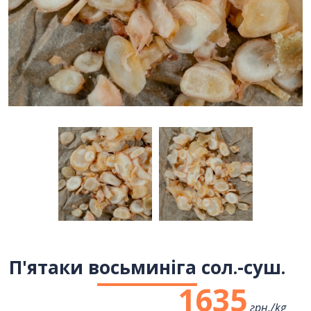
П'ятаки восьминіга сол.-суш.
1635
грн./
kg