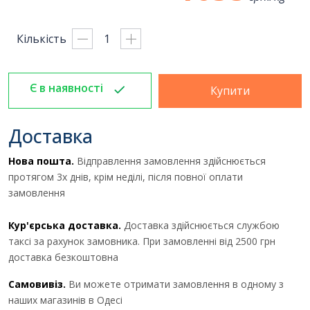
Кількість
Є в наявності
Отримати комерційну
Купити
пропозицію
Доставка
Нова пошта.
Відправлення замовлення здійснюється
ПІБ
*
:
протягом 3х днів, крім неділі, після повної оплати
замовлення
Ім'я повинно бути від 3 до 25
Кур'єрська доставка.
Доставка здійснюється службою
символів!
таксі за рахунок замовника. При замовленні від 2500 грн
доставка безкоштовна
Email:
Самовивіз.
Ви можете отримати замовлення в одному з
наших магазинів в Одесі