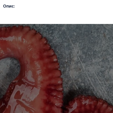
Номер телефону
*
:
Опис:
Повідомлення
*
:
Відправити