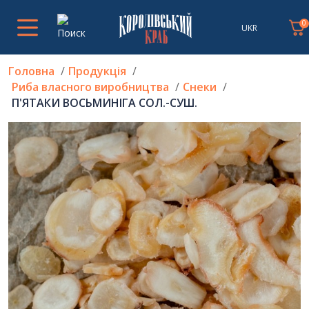
0
UKR
Головна
Продукція
Риба власного виробництва
Снеки
П'ЯТАКИ ВОСЬМИНІГА СОЛ.-СУШ.