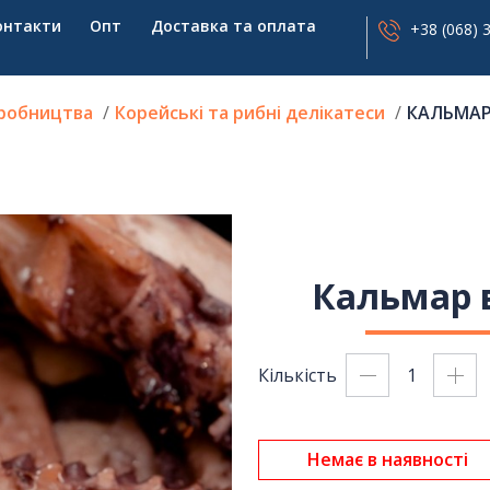
онтакти
Опт
Доставка та оплата
+38 (068) 
иробництва
Корейські та рибні делікатеси
КАЛЬМАР 
Кальмар в
Кількість
Немає в наявності