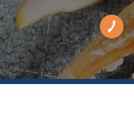
м. Одеса, вул. В. Самофалова 16а/4
10:00-
:45
м. Одеса, вул. Перлинна, 5Б
10:00-21:45
м. Одеса, вул. Ак. Філатова, 2, к. 1
10:00-
:45