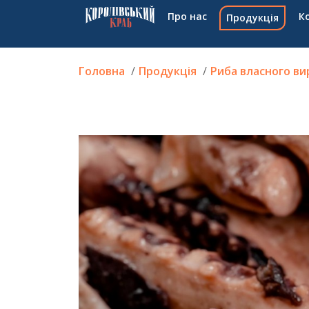
Про нас
К
Продукція
Головна
Продукція
Риба власного в