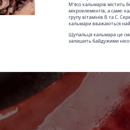
М'ясо кальмарів містить б
Ім'я повинно бути від 3 до 25 символів!
мікроелементів, а саме: ка
групу вітамінів В та С. С
Email:
кальмари вважаються на
Щупальця кальмара це смач
залишить байдужими ніко
Номер телефону
*
:
Повідомлення
*
:
Відправити