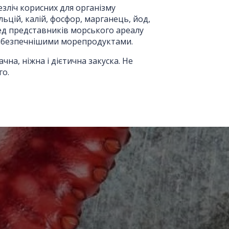
езліч корисних для організму
льцій, калій, фосфор, марганець, йод,
еред представників морського ареалу
йбезпечнішими морепродуктами.
на, ніжна і дієтична закуска. Не
го.