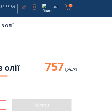
0
332-33-84
UKR
В ОЛІЇ
757
 олії
грн./
кг
Купити