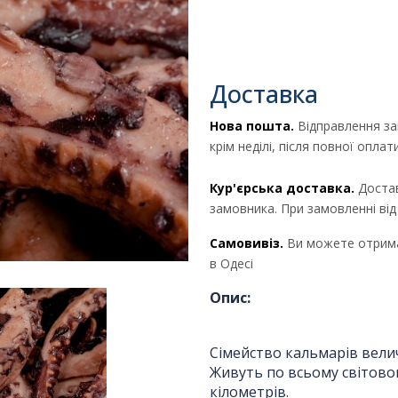
Доставка
Нова пошта.
Відправлення за
крім неділі, після повної опла
Кур'єрська доставка.
Достав
замовника. При замовленні ві
Самовивіз.
Ви можете отрима
Отримати комерційну
в Одесі
пропозицію
Опис:
Сімейство кальмарів велич
ПІБ
*
:
Живуть по всьому світовом
кілометрів.