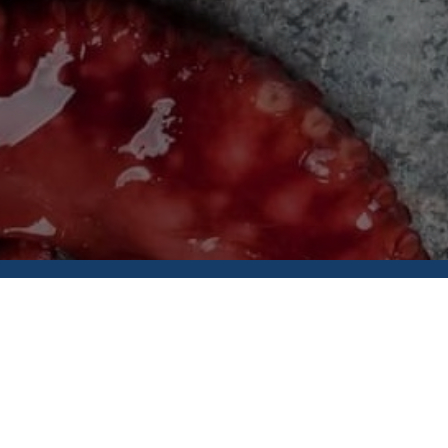
Доставка та оплата
21
Опт
Публічний договір
Обмін та повернення
21
Вакансії