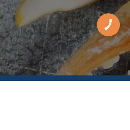
м. Одеса, вул. В. Самофалова 16а/4
10:00-
:45
м. Одеса, вул. Перлинна, 5Б
10:00-21:45
м. Одеса, вул. Ак. Філатова, 2, к. 1
10:00-
:45