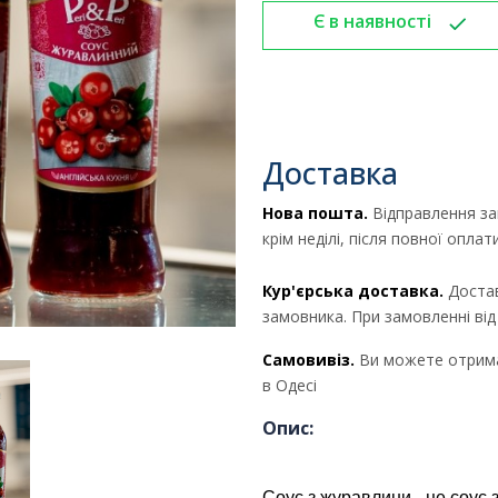
Є в наявності
Доставка
Нова пошта.
Відправлення за
крім неділі, після повної опла
Кур'єрська доставка.
Достав
замовника. При замовленні ві
Отримати комерційну
Самовивіз.
Ви можете отрима
пропозицію
в Одесі
Опис:
ПІБ
*
:
Соус з журавлини - це соус 