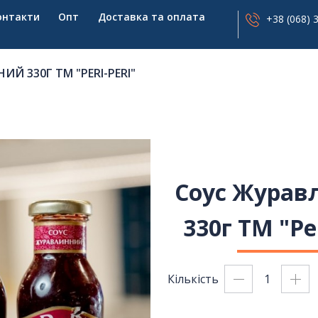
онтакти
Опт
Доставка та оплата
+38 (068) 
Й 330Г ТМ "PERI-PERI"
Соус Журав
330г ТМ "Per
Кількість