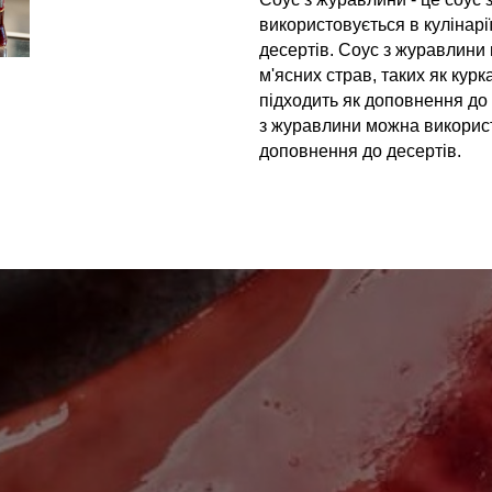
використовується в кулінарі
Ім'я повинно бути від 3 до 25 символів!
десертів. Соус з журавлин
Email:
м'ясних страв, таких як кур
підходить як доповнення до с
з журавлини можна використ
доповнення до десертів.
Номер телефону
*
:
Повідомлення
*
:
Відправити