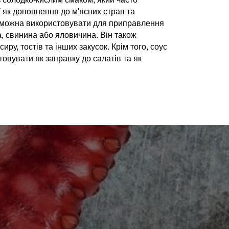
ї як доповнення до м'ясних страв та
и можна використовувати для приправлення
ка, свинина або яловичина. Він також
иру, тостів та інших закусок. Крім того, соус
овувати як заправку до салатів та як