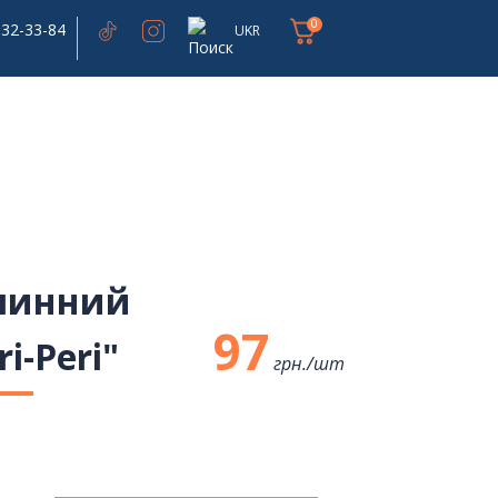
0
332-33-84
UKR
линний
97
i-Peri"
грн./
шт