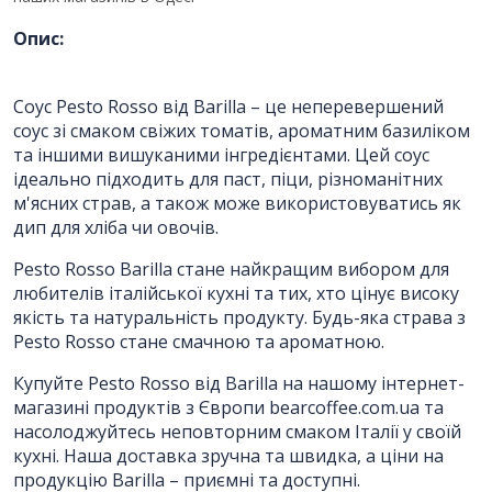
Опис:
ПІБ
*
:
Соус Pesto Rosso від Barilla – це неперевершений
Ім'я повинно бути від 3 до 25
соус зі смаком свіжих томатів, ароматним базиліком
символів!
та іншими вишуканими інгредієнтами. Цей соус
ідеально підходить для паст, піци, різноманітних
м'ясних страв, а також може використовуватись як
Email:
дип для хліба чи овочів.
Pesto Rosso Barilla стане найкращим вибором для
любителів італійської кухні та тих, хто цінує високу
Номер телефону
*
:
якість та натуральність продукту. Будь-яка страва з
Pesto Rosso стане смачною та ароматною.
Купуйте Pesto Rosso від Barilla на нашому інтернет-
Повідомлення
*
:
магазині продуктів з Європи bearcoffee.com.ua та
насолоджуйтесь неповторним смаком Італії у своїй
кухні. Наша доставка зручна та швидка, а ціни на
продукцію Barilla – приємні та доступні.