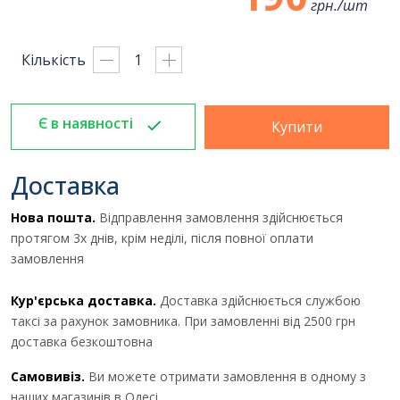
грн./
шт
Кількість
Є в наявності
Купити
Доставка
Нова пошта.
Відправлення замовлення здійснюється
протягом 3х днів, крім неділі, після повної оплати
замовлення
Кур'єрська доставка.
Доставка здійснюється службою
таксі за рахунок замовника. При замовленні від 2500 грн
доставка безкоштовна
Отримати комерційну
пропозицію
Самовивіз.
Ви можете отримати замовлення в одному з
наших магазинів в Одесі