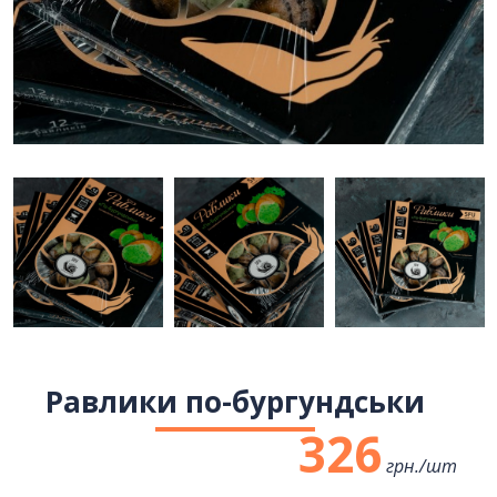
Равлики по-бургундськи
326
грн./
шт