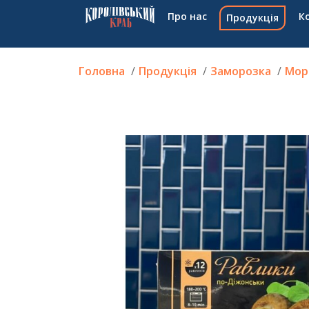
Про нас
К
Продукція
Головна
Продукція
Заморозка
Мор