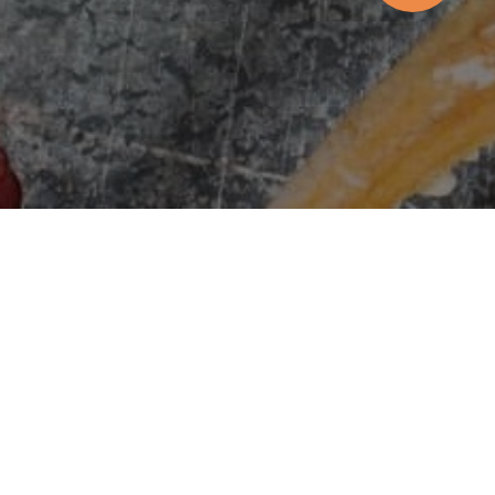
м. Одеса, вул. В. Самофалова 16а/4
10:00-
:45
м. Одеса, вул. Перлинна, 5Б
10:00-21:45