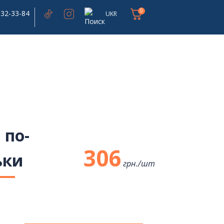
0
332-33-84
UKR
 по-
306
ьки
грн./
шт