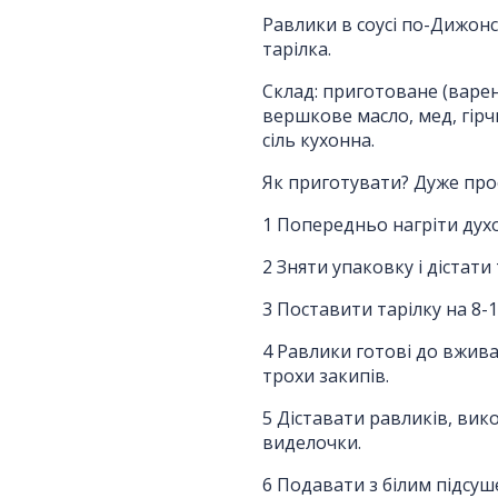
Равлики в соусі по-Дижонс
Отримати комерційну
тарілка.
пропозицію
Склад: приготоване (варен
вершкове масло, мед, гірчи
сіль кухонна.
ПІБ
*
:
Як приготувати? Дуже про
1 Попередньо нагріти духо
Ім'я повинно бути від 3 до 25 символів!
2 Зняти упаковку і дістати
Email:
3 Поставити тарілку на 8-1
4 Равлики готові до вжива
Номер телефону
*
:
трохи закипів.
5 Діставати равликів, вик
виделочки.
Повідомлення
*
:
6 Подавати з білим підсуш