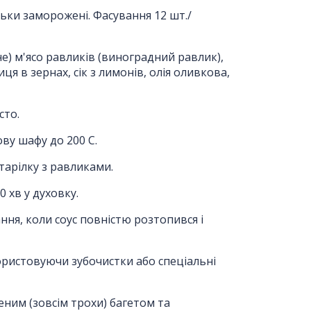
ьки заморожені. Фасування 12 шт./
е) м'ясо равликів (виноградний равлик),
ця в зернах, сік з лимонів, олія оливкова,
сто.
ву шафу до 200 С.
 тарілку з равликами.
0 хв у духовку.
ння, коли соус повністю розтопився і
ористовуючи зубочистки або спеціальні
еним (зовсім трохи) багетом та