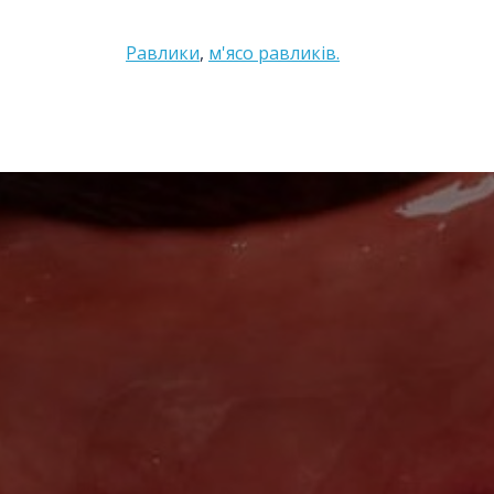
Равлики
,
м'ясо равликів.