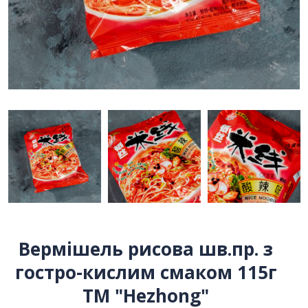
Вермішель рисова шв.пр. з
гостро-кислим смаком 115г
ТМ "Hezhong"